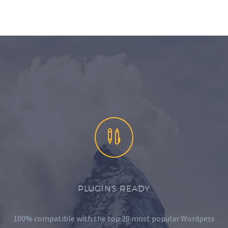


PLUGINS READY
100% compatible with the top 20 most popular Wordpess