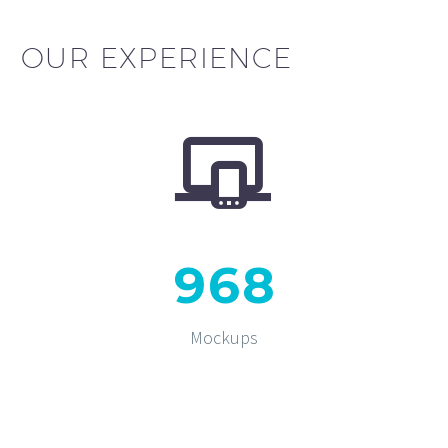
OUR EXPERIENCE


9
6
8
Mockups