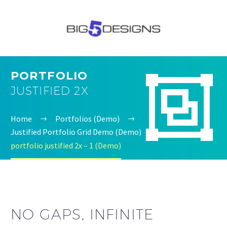
PORTFOLIO


JUSTIFIED 2X
Home
Portfolios (Demo)
Justified Portfolio Grid Demo (Demo)
portfolio justified 2x – 1 (Demo)
NO GAPS, INFINITE