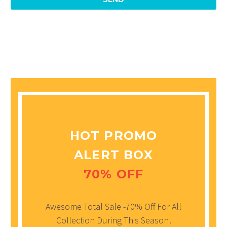
HOT PROMO
ALERT BOX
70% OFF
Awesome Total Sale -70% Off For All
Collection During This Season!