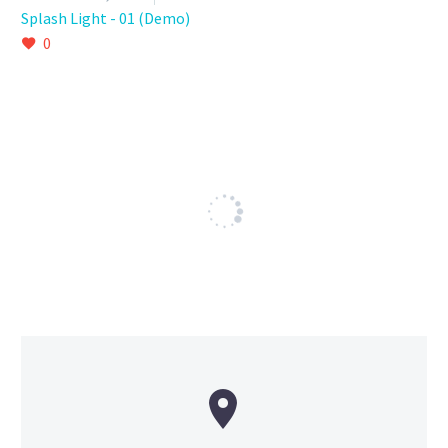
Splash Light - 01 (Demo)
0

