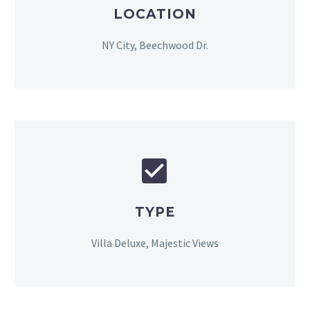
LOCATION
NY City, Beechwood Dr.


TYPE
Villa Deluxe, Majestic Views