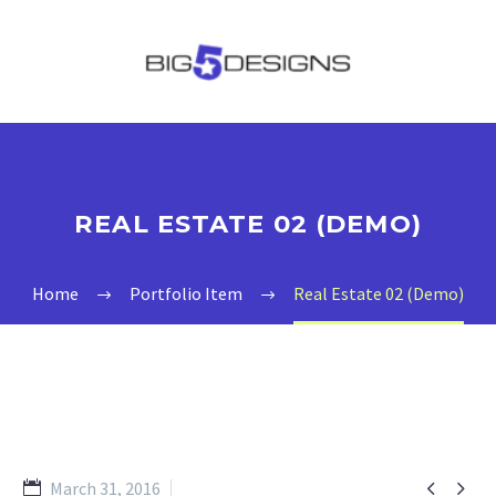
REAL ESTATE 02 (DEMO)
Home
Portfolio Item
Real Estate 02 (Demo)


March 31, 2016