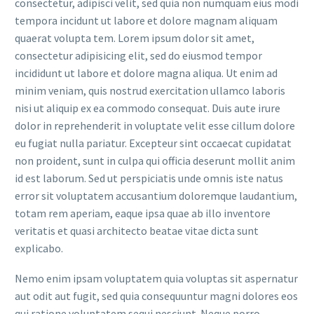
consectetur, adipisci velit, sed quia non numquam eius modi
tempora incidunt ut labore et dolore magnam aliquam
quaerat volupta tem. Lorem ipsum dolor sit amet,
consectetur adipisicing elit, sed do eiusmod tempor
incididunt ut labore et dolore magna aliqua. Ut enim ad
minim veniam, quis nostrud exercitation ullamco laboris
nisi ut aliquip ex ea commodo consequat. Duis aute irure
dolor in reprehenderit in voluptate velit esse cillum dolore
eu fugiat nulla pariatur. Excepteur sint occaecat cupidatat
non proident, sunt in culpa qui officia deserunt mollit anim
id est laborum. Sed ut perspiciatis unde omnis iste natus
error sit voluptatem accusantium doloremque laudantium,
totam rem aperiam, eaque ipsa quae ab illo inventore
veritatis et quasi architecto beatae vitae dicta sunt
explicabo.
Nemo enim ipsam voluptatem quia voluptas sit aspernatur
aut odit aut fugit, sed quia consequuntur magni dolores eos
qui ratione voluptatem sequi nesciunt. Neque porro