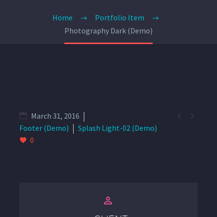
Home
Portfolio Item
Photography Dark (Demo)


March 31, 2016
Footer (Demo)
Splash Light-02 (Demo)
0

