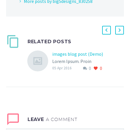
More posts by big5designs_830258
RELATED POSTS
images blog post (Demo)
Lorem Ipsum. Proin
0
0
gravida nibh vel velit
05 Apr 2016
auctor aliquet. Aenean
sollicitudin, lorem quis
bibendum auctor, nisi elit
consequat ipsum, nec
sagittis sem nibh id elit.
Duis sed odio sit amet
LEAVE
A COMMENT
nibh vulputate cursus a
sit amet mauris.