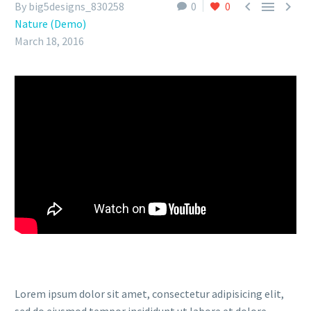



By big5designs_830258
0
0
Nature (Demo)
March 18, 2016
Lorem ipsum dolor sit amet, consectetur adipisicing elit,
sed do eiusmod tempor incididunt ut labore et dolore