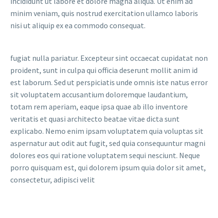
incididunt ut labore et dolore magna aliqua. Ut enim ad
minim veniam, quis nostrud exercitation ullamco laboris
nisi ut aliquip ex ea commodo consequat.
fugiat nulla pariatur. Excepteur sint occaecat cupidatat non
proident, sunt in culpa qui officia deserunt mollit anim id
est laborum. Sed ut perspiciatis unde omnis iste natus error
sit voluptatem accusantium doloremque laudantium,
totam rem aperiam, eaque ipsa quae ab illo inventore
veritatis et quasi architecto beatae vitae dicta sunt
explicabo. Nemo enim ipsam voluptatem quia voluptas sit
aspernatur aut odit aut fugit, sed quia consequuntur magni
dolores eos qui ratione voluptatem sequi nesciunt. Neque
porro quisquam est, qui dolorem ipsum quia dolor sit amet,
consectetur, adipisci velit