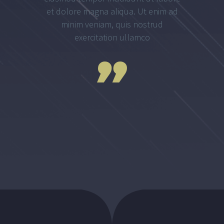
et dolore magna aliqua. Ut enim ad
minim veniam, quis nostrud
exercitation ullamco