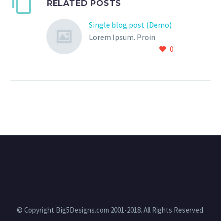
RELATED POSTS
Single blog post (Demo)
Lorem Ipsum. Proin
0
gravida nibh vel velit
auctor aliquet. Aenean
sollicitudin, lorem quis
bibendum auctor, nisi elit
consequat ipsum, nec
sagittis sem nibh id elit.
© Copyright Big5Designs.com 2001-2018. All Rights Reserved.